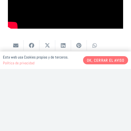
Esta web usa Cookies propias y de terceros.
OK, CERRAR EL AVISO
Deja una respuesta
Política de privacidad
Tu dirección de correo electrónico no será publicada.
Los
campos obligatorios están marcados con
*