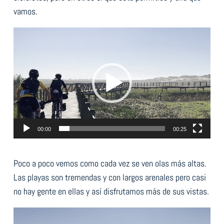
vamos.
Reproductor
de
vídeo
00:00
00:25
Poco a poco vemos como cada vez se ven olas más altas.
Las playas son tremendas y con largos arenales pero casi
no hay gente en ellas y así disfrutamos más de sus vistas.
Reproductor