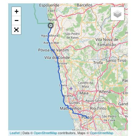
+
−
Leaflet
| Data ©
OpenStreetMap
contributors, Maps ©
OpenStreetMap